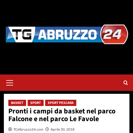
Vai
al
contenuto
Menu
principale
BASKET
SPORT
SPORT PESCARA
Pronti i campi da basket nel parco
Falcone e nel parco Le Favole
TGAbruzzo24.com
Aprile 30, 2018