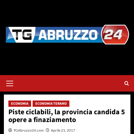
Vai
al
contenuto
Menu
principale
ECONOMIA
ECONOMIA TERAMO
Piste ciclabili, la provincia candida 5
opere a finaziamento
TGAbruzzo24.com
Aprile 21, 2017