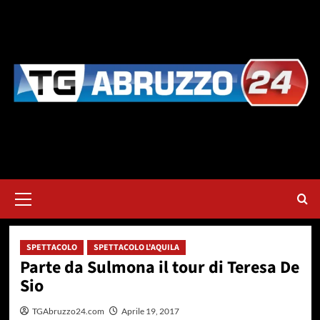
Vai
al
contenuto
Menu
principale
SPETTACOLO
SPETTACOLO L'AQUILA
Parte da Sulmona il tour di Teresa De
Sio
TGAbruzzo24.com
Aprile 19, 2017