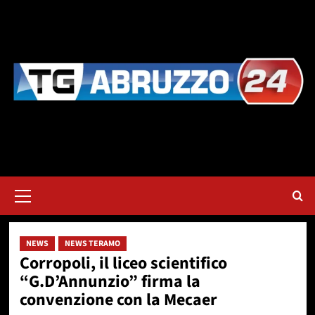
Vai
al
contenuto
Menu
principale
NEWS
NEWS TERAMO
Corropoli, il liceo scientifico
“G.D’Annunzio” firma la
convenzione con la Mecaer