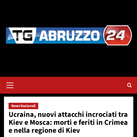
Vai
al
contenuto
Menu
principale
News Nazionali
Ucraina, nuovi attacchi incrociati tra
Kiev e Mosca: morti e feriti in Crimea
e nella regione di Kiev