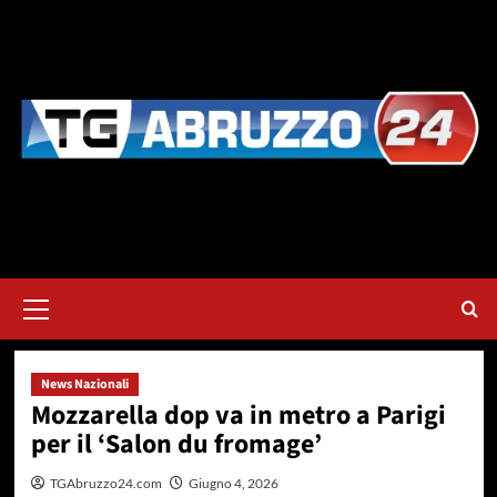
Vai
al
contenuto
Menu
principale
News Nazionali
Mozzarella dop va in metro a Parigi
per il ‘Salon du fromage’
TGAbruzzo24.com
Giugno 4, 2026