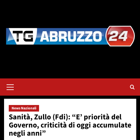
Vai
al
contenuto
Menu
principale
News Nazionali
Sanità, Zullo (Fdi): “E’ priorità del
Governo, criticità di oggi accumulate
negli anni”