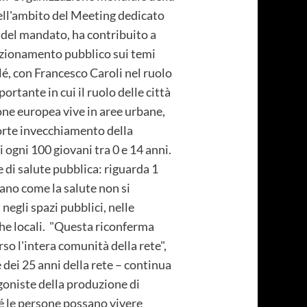
nell'ambito del Meeting dedicato
o del mandato, ha contribuito a
osizionamento pubblico sui temi
é, con Francesco Caroli nel ruolo
ortante in cui il ruolo delle città
ione europea vive in aree urbane,
 forte invecchiamento della
 ogni 100 giovani tra 0 e 14 anni.
 di salute pubblica: riguarda 1
ano come la salute non si
 negli spazi pubblici, nelle
iche locali. "Questa riconferma
o l'intera comunità della rete",
dei 25 anni della rete – continua
goniste della produzione di
hé le persone possano vivere