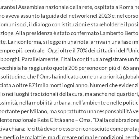
durante l'Assemblea nazionale della rete, ospitata a Roma 
ano aveva assunto la guida del network nel 2023 e, nel cors
omuni soci, il dialogo con istituzioni e stakeholder e il p
nzione. Alla presidenza è stato confermato Lamberto Bertol
e. La riconferma, si legge in una nota, arriva in una fase imp
sempre più centrale. Oggi oltre il 70% dei cittadini dell'Un
sobborghi. Parallelamente, l'Italia continua a registrare un
vecchiaia ha raggiunto quota 208 persone con più di 65 anni
 solitudine, che l'Oms ha indicato come una priorità globale
ciata a oltre 871mila morti ogni anno. Numeri che evidenzi
o nei luoghi tradizionali della cura, ma anche nei quartieri,
prossimità, nella mobilità urbana, nell’ambiente e nelle polit
rtante per Milano, ma soprattutto una responsabilità vers
ente nazionale Rete Città sane – Oms. "Dalla celebrazione 
iva chiara: le città devono essere riconosciute come prota
re meglio le malattie, ma di creare prima le condizioni perc