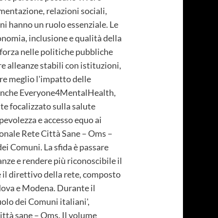
mentazione, relazioni sociali,
uni hanno un ruolo essenziale. Le
nomia, inclusione e qualità della
orza nelle politiche pubbliche
 alleanze stabili con istituzioni,
re meglio l'impatto delle
no anche Everyone4MentalHealth,
te focalizzato sulla salute
apevolezza e accesso equo ai
zionale Rete Città Sane – Oms –
dei Comuni. La sfida è passare
nze e rendere più riconoscibile il
 il direttivo della rete, composto
adova e Modena. Durante il
olo dei Comuni italiani',
Città sane – Oms. Il volume