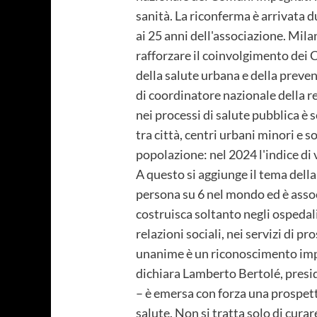
sanità. La riconferma è arrivata 
ai 25 anni dell'associazione. Mil
rafforzare il coinvolgimento dei C
della salute urbana e della preve
di coordinatore nazionale della ret
nei processi di salute pubblica è 
tra città, centri urbani minori e 
popolazione: nel 2024 l'indice di 
A questo si aggiunge il tema della
persona su 6 nel mondo ed è asso
costruisca soltanto negli ospedali 
relazioni sociali, nei servizi di 
unanime è un riconoscimento impo
dichiara Lamberto Bertolé, presid
– è emersa con forza una prospett
salute. Non si tratta solo di cura