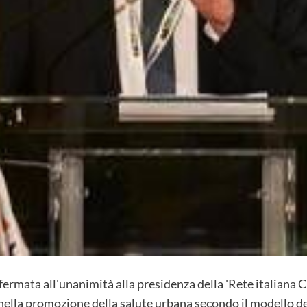
ermata all'unanimità alla presidenza della 'Rete italiana C
ella promozione della salute urbana secondo il modello d