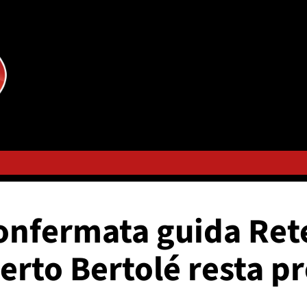
onfermata guida Rete
rto Bertolé resta p