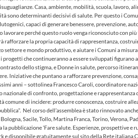
isuguaglianze. Casa, ambiente, mobilità, scuola, lavoro, ali
mità sono determinanti decisivi di salute. Per questo i Com
lutogenici, capaci di generare benessere, prevenzione, auto
 lavorare perché questo ruolo venga riconosciuto con più f
à rafforzare la propria capacità di rappresentanza, costruire
rzo settore e mondo produttivo, e aiutare i Comuni a misura
ra i progetti che continueranno a essere sviluppati figura
contrasto dello stigma, e Donne in salute, percorso itineran
ere. Iniziative che puntano a rafforzare prevenzione, cons
prossimi anni – sottolinea Francesco Caroli, coordinatore na
io nazionale di confronto, progettazione e rappresentanza 
tà comune di incidere: produrre conoscenza, costruire allea
 pubblica". Nel corso dell’assemblea è stato rinnovato anche
 Bologna, Sacile, Tollo, Martina Franca, Torino, Verona, P
 la pubblicazione 'Fare salute. Esperienze, prospettive e ru
rk e disponibile gratuitamente sul sito della Rete italiana 