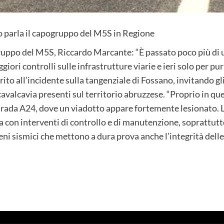
o parla il capogruppo del M5S in Regione
ruppo del M5S, Riccardo Marcante: “È passato poco più di
giori controlli sulle infrastrutture viarie e ieri solo per pu
ito all’incidente sulla tangenziale di Fossano, invitando gl
e cavalcavia presenti sul territorio abruzzese. “Proprio in q
strada A24, dove un viadotto appare fortemente lesionato. La
sa con interventi di controllo e di manutenzione, soprattutto
ni sismici che mettono a dura prova anche l’integrità delle 