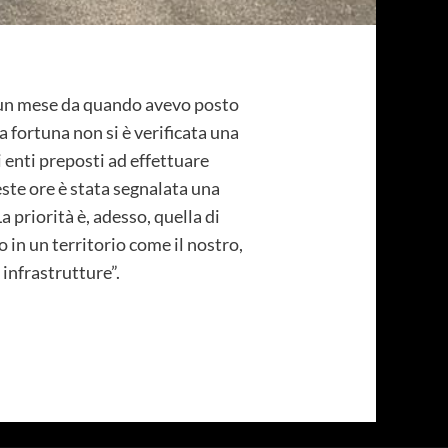
 un mese da quando avevo posto
ra fortuna non si è verificata una
i enti preposti ad effettuare
ueste ore è stata segnalata una
 priorità è, adesso, quella di
 in un territorio come il nostro,
infrastrutture”.