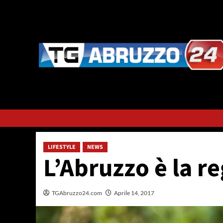
Vai
al
contenuto
LIFESTYLE
NEWS
L’Abruzzo è la re
TGAbruzzo24.com
Aprile 14, 2017