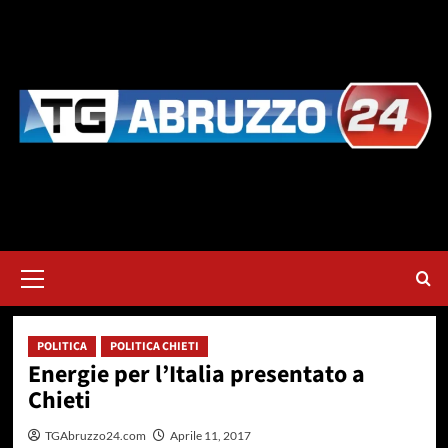
Vai
al
contenuto
Menu
principale
POLITICA
POLITICA CHIETI
Energie per l’Italia presentato a
Chieti
TGAbruzzo24.com
Aprile 11, 2017