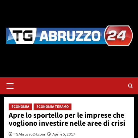
Vai
al
contenuto
Menu
principale
ECONOMIA
ECONOMIA TERAMO
Apre lo sportello per le imprese che
vogliono investire nelle aree di crisi
TGAbruzzo24.com
Aprile 5, 2017