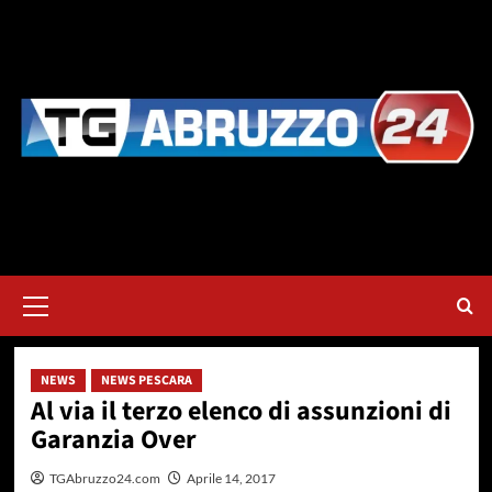
Vai
al
contenuto
Menu
principale
NEWS
NEWS PESCARA
Al via il terzo elenco di assunzioni di
Garanzia Over
TGAbruzzo24.com
Aprile 14, 2017