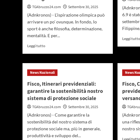
TGAbruzzo24.com
Settembre 30, 2025
(Adnkron
6.9 è sta
(Adnkronos) - L'ispirazione olimpica può
settembre
arrivare un po' ovunque. In fondo, lo
Filippine..
sport è anche filosofia, determinazione,
mentalità. E per...
Leggi tutt
Leggi
Leggi tutto
di
più
su
Milano
News Nazionali
News Naz
Cortina
2026,
Fisco, Itinerari previdenziali:
Fisco, 
il
garantire la sostenibilità nostro
previde
Villaggio
sistema di protezione sociale
versano
olimpico
‘ispira’
TGAbruzzo24.com
Settembre 30, 2025
TGAbru
gli
(Adnkronos) - Come garantire la
(Adnkrono
atleti
sostenibilità del nostro sistema di
una rifle
anche…
nei
protezione sociale ma, più in generale,
nostro sis
bagni
produttività e sviluppo del...
Leggi tutt