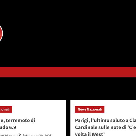
 2025
ionali
News Nazionali
ne, terremoto di
Parigi, l’ultimo saluto a Cl
udo 6.9
Cardinale sulle note di ‘C’
volta il West’
zzo24.com
Settembre 30, 2025