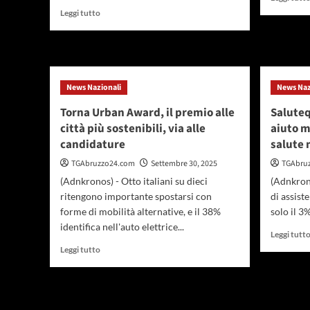
Leggi
Leggi tutto
di
più
su
Fisco,
Itinerari
News Nazionali
News Naz
previdenziali:
garantire
Torna Urban Award, il premio alle
Saluteq
la
città più sostenibili, via alle
aiuto m
sostenibilità
candidature
salute
nostro
sistema
TGAbruzzo24.com
Settembre 30, 2025
TGAbru
di
(Adnkronos) - Otto italiani su dieci
(Adnkron
protezione
sociale
ritengono importante spostarsi con
di assiste
forme di mobilità alternative, e il 38%
solo il 3
identifica nell'auto elettrice...
Leggi tutt
Leggi
Leggi tutto
di
più
su
Torna