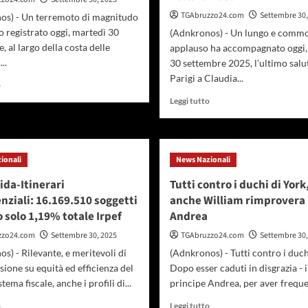
TGAbruzzo24.com
Settembre 30,
os) - Un terremoto di magnitudo
to registrato oggi, martedì 30
(Adnkronos) - Un lungo e comm
, al largo della costa delle
applauso ha accompagnato oggi,
..
30 settembre 2025, l’ultimo salu
Parigi a Claudia...
Leggi
o
di
Leggi
Leggi tutto
più
di
su
più
Filippine,
su
terremoto
Parigi,
ionali
News Nazionali
di
l’ultimo
magnitudo
saluto
Cida-Itinerari
Tutti contro i duchi di York
6.9
a
nziali: 16.169.510 soggetti
anche William rimprovera l
Claudia
 solo 1,19% totale Irpef
Andrea
Cardinale
sulle
zzo24.com
Settembre 30, 2025
TGAbruzzo24.com
Settembre 30,
note
s) - Rilevante, e meritevoli di
(Adnkronos) - Tutti contro i duch
di
ssione su equità ed efficienza del
Dopo esser caduti in disgrazia - i
‘C’era
una
tema fiscale, anche i profili di...
principe Andrea, per aver frequen
volta
Leggi
Leggi
o
Leggi tutto
il