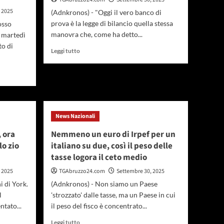
 2025
(Adnkronos) - "Oggi il vero banco di
prova è la legge di bilancio quella stessa
osso
manovra che, come ha detto...
 martedì
to di
Leggi
Leggi tutto
di
più
su
Fisco,
Cuzzilla
(Cida):
News Nazionali
“Vero
banco
, ora
Nemmeno un euro di Irpef per un
di
o zio
italiano su due, così il peso delle
prova
è
tasse logora il ceto medio
la
 2025
TGAbruzzo24.com
Settembre 30, 2025
legge
di
i di York.
(Adnkronos) - Non siamo un Paese
bilancio”
l
'strozzato' dalle tasse, ma un Paese in cui
tato...
il peso del fisco è concentrato...
Leggi
Leggi tutto