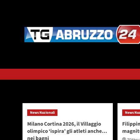
Vai
al
contenuto
Mese:
Settembre
News Nazionali
News Naz
Milano Cortina 2026, il Villaggio
Filippi
olimpico ‘ispira’ gli atleti anche…
magnit
nei bagni
TGAbru