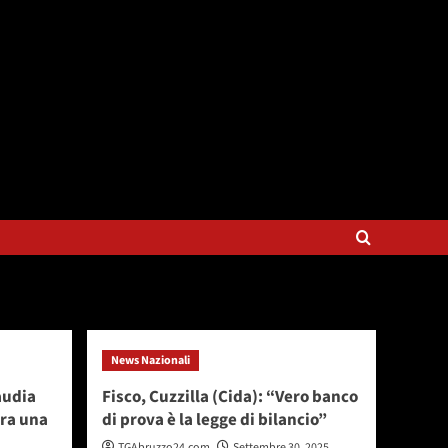
News Nazionali
audia
Fisco, Cuzzilla (Cida): “Vero banco
era una
di prova è la legge di bilancio”
TGAbruzzo24.com
Settembre 30, 2025