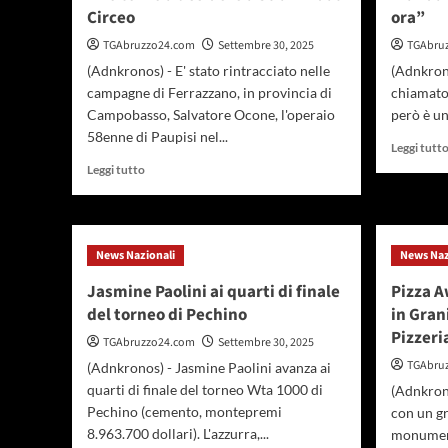
Circeo
ora”
TGAbruzzo24.com
Settembre 30, 2025
TGAbru
(Adnkronos) - E' stato rintracciato nelle
(Adnkron
campagne di Ferrazzano, in provincia di
chiamato 
Campobasso, Salvatore Ocone, l'operaio
però è un
58enne di Paupisi nel...
Leggi tutt
Leggi
Leggi tutto
di
più
su
Delitto
News Nazionali
News Naz
Benevento,
Ocone
Jasmine Paolini ai quarti di finale
Pizza A
fermato
del torneo di Pechino
in Grani
a
Pizzeria
Ferrazzano:
TGAbruzzo24.com
Settembre 30, 2025
lì
TGAbru
(Adnkronos) - Jasmine Paolini avanza ai
Angelo
quarti di finale del torneo Wta 1000 di
(Adnkrono
Izzo
Pechino (cemento, montepremi
con un gr
tornò
8.963.700 dollari). L'azzurra,...
a
monumenta