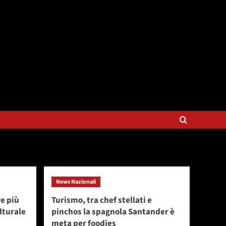
News Nazionali
e più
Turismo, tra chef stellati e
lturale
pinchos la spagnola Santander è
meta per foodies