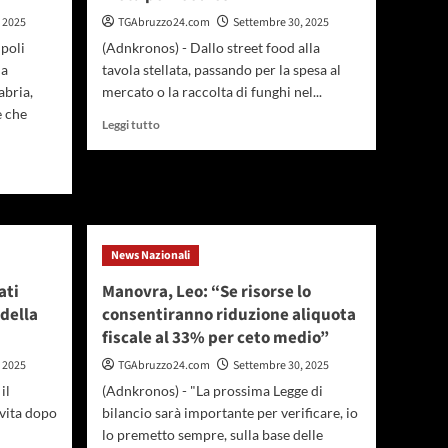
 2025
TGAbruzzo24.com
Settembre 30, 2025
poli
(Adnkronos) - Dallo street food alla
na
tavola stellata, passando per la spesa al
abria,
mercato o la raccolta di funghi nel...
e che
Leggi
Leggi tutto
di
più
su
Turismo,
tra
chef
News Nazionali
stellati
e
ati
Manovra, Leo: “Se risorse lo
pinchos
 della
consentiranno riduzione aliquota
la
spagnola
fiscale al 33% per ceto medio”
Santander
 2025
TGAbruzzo24.com
Settembre 30, 2025
è
meta
il
(Adnkronos) - "La prossima Legge di
per
 vita dopo
bilancio sarà importante per verificare, io
foodies
lo premetto sempre, sulla base delle