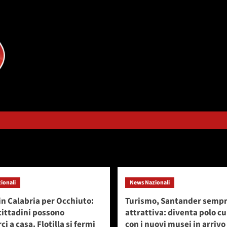
 2025
ionali
News Nazionali
in Calabria per Occhiuto:
Turismo, Santander sempr
 cittadini possono
attrattiva: diventa polo cu
i a casa. Flotilla si fermi
con i nuovi musei in arrivo