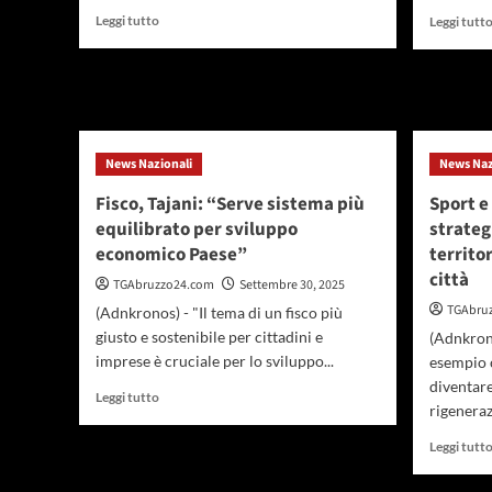
uccidere
Leggi
Leggi tutto
Leggi tutt
a
di
30
più
anni
su
dal
Jasmine
Circeo
Paolini
ai
News Nazionali
quarti
News Naz
di
Fisco, Tajani: “Serve sistema più
Sport e
finale
equilibrato per sviluppo
strateg
del
torneo
economico Paese”
territo
di
città
TGAbruzzo24.com
Settembre 30, 2025
Pechino
TGAbru
(Adnkronos) - "Il tema di un fisco più
giusto e sostenibile per cittadini e
(Adnkrono
imprese è cruciale per lo sviluppo...
esempio 
diventare
Leggi
Leggi tutto
rigeneraz
di
più
Leggi tutt
su
Fisco,