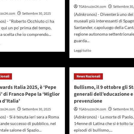
TGAbruzzo24.com
Settembre 30,
zzo24.com
Settembre 30, 2025
(Adnkronos) - Diventerà uno dei 
museali più interessanti di Spag
os) - "Roberto Occhiuto ci ha
Santander, capoluogo della Cant
qui un po' prima del tempo,
regione autonoma settentrional
a scelta che io comprendo...
guarda...
Leggi
o
di
Leggi
Leggi tutto
più
di
su
più
Meloni
su
in
Turismo,
ionali
News Nazionali
Calabria
Santander
per
sempre
wards Italia 2025, è ‘Pepe
Bullismo, il 9 ottobre gli St
Occhiuto:
più
’ di Franco Pepe la ‘Miglior
generali dell’educazione e
“Solo
attrattiva:
 d’Italia’
prevenzione
i
diventa
cittadini
polo
zzo24.com
Settembre 30, 2025
TGAbruzzo24.com
Settembre 30,
possono
culturale
s) - Si è tenuta ieri sera a Roma
(Adnkronos) - La morte di Paolo, 
mandarci
con
a
ande successo di pubblico, nel
14enne di Latina che si è tolto la
i
casa.
nuovi
le salone di Spazio...
episodi di bullismo,...