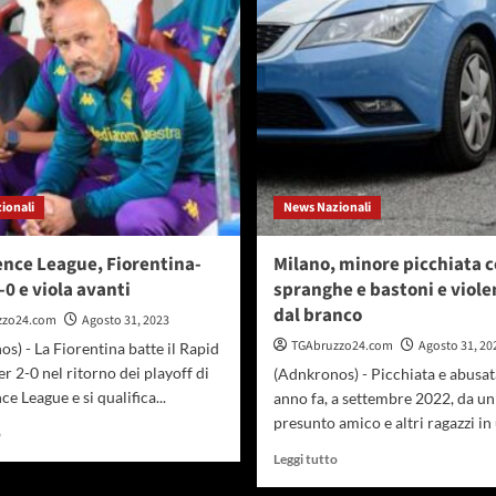
saltato:
laboratorio
attaccante
di
resta
ricerca
al
dedicato
Porto
alla
tecnologia
quantistica
nelle
tlc
ionali
News Nazionali
nce League, Fiorentina-
Milano, minore picchiata 
-0 e viola avanti
spranghe e bastoni e viole
dal branco
zzo24.com
Agosto 31, 2023
TGAbruzzo24.com
Agosto 31, 20
s) - La Fiorentina batte il Rapid
r 2-0 nel ritorno dei playoff di
(Adnkronos) - Picchiata e abusat
e League e si qualifica...
anno fa, a settembre 2022, da un
presunto amico e altri ragazzi in 
Leggi
o
di
Leggi
Leggi tutto
più
di
su