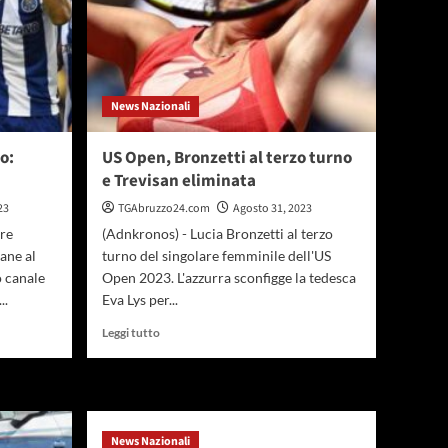
News Nazionali
o:
US Open, Bronzetti al terzo turno
e Trevisan eliminata
23
TGAbruzzo24.com
Agosto 31, 2023
re
(Adnkronos) - Lucia Bronzetti al terzo
ane al
turno del singolare femminile dell'US
o canale
Open 2023. L'azzurra sconfigge la tedesca
..
Eva Lys per...
Leggi
Leggi tutto
di
più
su
US
Open,
News Nazionali
Bronzetti