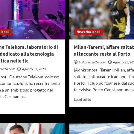
ionali
News Nazionali
e Telekom, laboratorio di
Milan-Taremi, affare saltat
 dedicato alla tecnologia
attaccante resta al Porto
tica nelle tlc
TGAbruzzo24.com
Agosto 31, 20
zzo24.com
Agosto 31, 2023
(Adnkronos) - Taremi-Milan, affa
saltato: l'attaccante iraniano rim
os) - Deutsche Telekom, colosso
Porto. Il club portoghese, dal su
lecomunicazioni, ha recentemente
televisivo Porto Canal, annuncia.
ia a un ambizioso progetto nel
la Germania:...
Leggi
Leggi tutto
di
Leggi
o
più
di
su
più
Milan-
su
Taremi,
Deutsche
affare
Telekom,