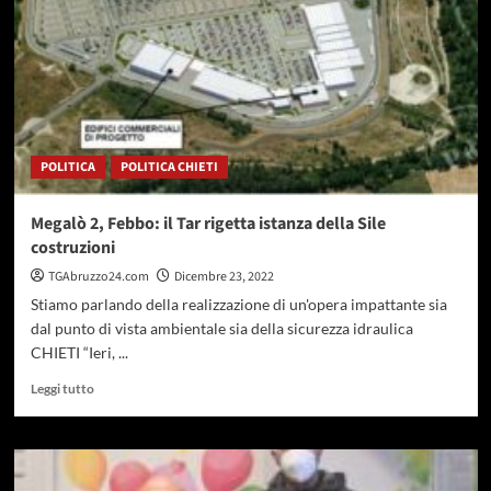
conferma
un
Comune
riciclone
sopra
media
provinciale
POLITICA
POLITICA CHIETI
Megalò 2, Febbo: il Tar rigetta istanza della Sile
costruzioni
TGAbruzzo24.com
Dicembre 23, 2022
Stiamo parlando della realizzazione di un'opera impattante sia
dal punto di vista ambientale sia della sicurezza idraulica
CHIETI “Ieri, ...
Leggi
Leggi tutto
di
più
su
Megalò
2,