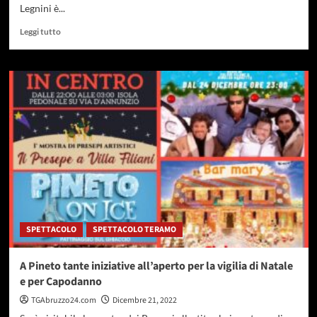
Legnini è...
Leggi
Leggi tutto
di
più
su
Pepe:”Sui
fondi
post
sisma
la
narrazione
del
centro
destra
è
grottesca”
SPETTACOLO
SPETTACOLO TERAMO
A Pineto tante iniziative all’aperto per la vigilia di Natale
e per Capodanno
TGAbruzzo24.com
Dicembre 21, 2022