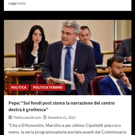
Leggi
Leggi tutto
di
più
su
Rotary
Club
L’Aquila
Gran
Sasso
dona
tv
a
pediatria
ospedale
S.Liberatore
POLITICA
POLITICA TERAMO
Pepe:”Sui fondi post sisma la narrazione del centro
destra è grottesca”
TGAbruzzo24.com
Dicembre 21, 2022
“Che a D’Annuntiis, Marsilio e per ultimo Cipolletti piaccia o
meno, la seria programmazione portata avanti dal Commissario