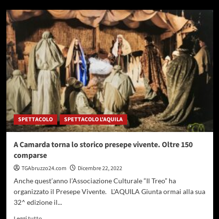
su
Pescara,
Babbo
Natale
arriva
sul
fiume
in
barca
a
remi
SPETTACOLO
SPETTACOLO L'AQUILA
A Camarda torna lo storico presepe vivente. Oltre 150
comparse
TGAbruzzo24.com
Dicembre 22, 2022
Anche quest’anno l’Associazione Culturale “Il Treo” ha
organizzato il Presepe Vivente. L'AQUILA Giunta ormai alla sua
32^ edizione il...
Leggi
Leggi tutto