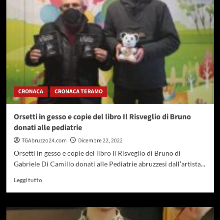
Febbo:
il
Tar
rigetta
istanza
della
Sile
costruzioni
CRONACA
CRONACA TERAMO
Orsetti in gesso e copie del libro Il Risveglio di Bruno
donati alle pediatrie
TGAbruzzo24.com
Dicembre 22, 2022
Orsetti in gesso e copie del libro Il Risveglio di Bruno di
Gabriele Di Camillo donati alle Pediatrie abruzzesi dall’artista...
Leggi
Leggi tutto
di
più
su
Orsetti