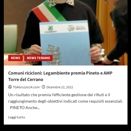
in
gesso
e
copie
del
libro
Il
Risveglio
di
Bruno
NEWS
NEWS TERAMO
donati
alle
pediatrie
Comuni ricicloni: Legambiente premia Pineto e AMP
Torre del Cerrano
TGAbruzzo24.com
Dicembre 22, 2022
Un risultato che premia l’efficiente gestione dei rifiuti e il
raggiungimento degli obiettivi indicati come requisiti essenziali.
PINETO Anche...
Leggi
Leggi tutto
di
più