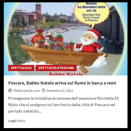
su
Comuni
ricicloni:
Legambiente
premia
Pineto
e
AMP
Torre
del
Cerrano
SPETTACOLO
SPETTACOLO PESCARA
Pescara, Babbo Natale arriva sul fiume in barca a remi
TGAbruzzo24.com
Dicembre 22, 2022
Proseguono le iniziative promosse dell’assessore Nicoletta Di
Nisio che si svolgono sul territorio della città di Pescara nel
periodo natalizio...
Leggi
Leggi tutto
di
più