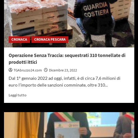
CRONACA
CRONACA PESCARA
Operazione Senza Traccia: sequestrati 310 tonnellate di
prodotti ittici
TGAbruzzo24.com
Dicembre 23, 2022
Dal 1° gennaio 2022 ad oggi, infatti, è di circa 7,6 milioni di
euro l’importo delle sanzioni comminate, oltre 310...
Leggi
Leggi tutto
di
più
su
Operazione
Senza
Traccia:
sequestrati