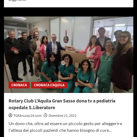
di
più
su
A
Camarda
torna
lo
storico
presepe
vivente.
Oltre
150
comparse
CRONACA
CRONACA L'AQUILA
Rotary Club L’Aquila Gran Sasso dona tv a pediatria
ospedale S.Liberatore
TGAbruzzo24.com
Dicembre 21, 2022
Un dono che, oltre ad essere un piccolo gesto per alleggerire
l’attesa dei piccoli pazienti che hanno bisogno di cure...