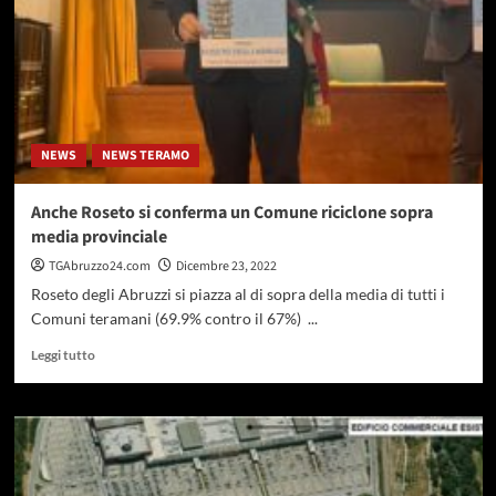
310
tonnellate
di
prodotti
ittici
NEWS
NEWS TERAMO
Anche Roseto si conferma un Comune riciclone sopra
media provinciale
TGAbruzzo24.com
Dicembre 23, 2022
Roseto degli Abruzzi si piazza al di sopra della media di tutti i
Comuni teramani (69.9% contro il 67%) ...
Leggi
Leggi tutto
di
più
su
Anche
Roseto
si