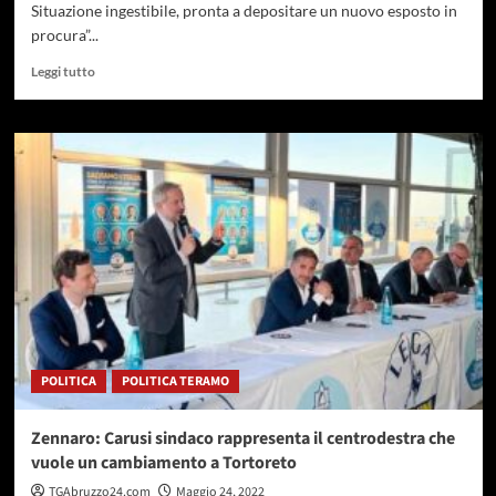
Situazione ingestibile, pronta a depositare un nuovo esposto in
procura”...
Leggi
Leggi tutto
di
più
su
Pet-
tac
Chieti,
Marcozzi:
“altri
guasti
e
pazienti
rimandati
a
casa”
POLITICA
POLITICA TERAMO
Zennaro: Carusi sindaco rappresenta il centrodestra che
vuole un cambiamento a Tortoreto
TGAbruzzo24.com
Maggio 24, 2022