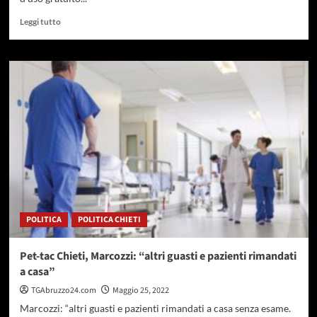
Leggi
Leggi tutto
di
più
su
Mobilità
green,
cinque
nuovi
mezzi
elettrici
in
servizio
a
Pescara
POLITICA
POLITICA CHIETI
Pet-tac Chieti, Marcozzi: “altri guasti e pazienti rimandati
a casa”
TGAbruzzo24.com
Maggio 25, 2022
Marcozzi: “altri guasti e pazienti rimandati a casa senza esame.