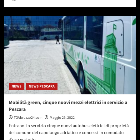
di
più
su
Pepe,
approvata
all’unanimità
la
risoluzione
sulla
clausola
sociale
NEWS
NEWS PESCARA
Mobilità green, cinque nuovi mezzi elettrici in servizio a
Pescara
TGAbruzzo24.com
Maggio 25, 2022
Entrano in servizio cinque nuovi autobus elettrici di proprietà
del comune del capoluogo adriatico e concessi in comodato
d’uso gratuito...