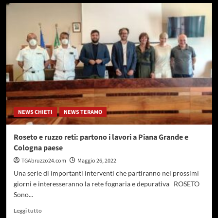
su
Riparte
l’attività
dell’urban
box
(info-
point
turistico)
di
piazza
della
Rinascita
NEWS CHIETI
NEWS TERAMO
Roseto e ruzzo reti: partono i lavori a Piana Grande e
Cologna paese
TGAbruzzo24.com
Maggio 26, 2022
Una serie di importanti interventi che partiranno nei prossimi
giorni e interesseranno la rete fognaria e depurativa ROSETO
Sono...
Leggi
Leggi tutto