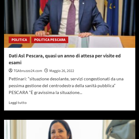
POLITICA
POLITICA PESCARA
Dati Asl Pescara, quasi un anno di attesa per visite ed
esami
TGAbruzzo24.com
Maggio 26, 2022
Pettinari: “situazione desolante, servizi congestionati da una
pessima gestione del centrodestra della sanità pubblica”
PESCARA “È gravissima la situazione...
Leggi
Leggi tutto
di
più
su
Dati
Asl
Pescara,