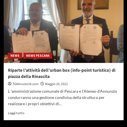
comunali,
iniziano
gli
incontri
di
Tortoreto
Più
con
i
cittadini
NEWS
NEWS PESCARA
Riparte l’attività dell’urban box (info-point turistico) di
piazza della Rinascita
TGAbruzzo24.com
Maggio 26, 2022
L ’amministrazione comunale di Pescara e l’Ateneo d’Annunzio
condurranno una gestione condivisa della struttura per
realizzare i propri obiettivi di...
Leggi
Leggi tutto
di
più