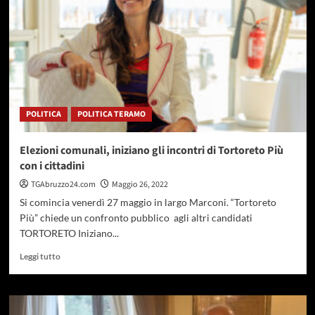
quasi
un
anno
di
attesa
per
visite
ed
POLITICA
POLITICA TERAMO
esami
Elezioni comunali, iniziano gli incontri di Tortoreto Più
con i cittadini
TGAbruzzo24.com
Maggio 26, 2022
Si comincia venerdì 27 maggio in largo Marconi. “Tortoreto
Più” chiede un confronto pubblico agli altri candidati
TORTORETO Iniziano...
Leggi
Leggi tutto
di
più
su
Elezioni