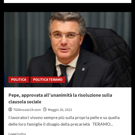
di
più
su
Roseto
e
ruzzo
reti:
partono
i
lavori
a
Piana
Grande
e
POLITICA
POLITICA TERAMO
Cologna
paese
Pepe, approvata all’unanimità la risoluzione sulla
clausola sociale
TGAbruzzo24.com
Maggio 26, 2022
I lavoratori vivono sempre più sulla propria pelle e su quella
delle loro famiglie il disagio della precarietà TERAMO...
Leggi
Leggi tutto