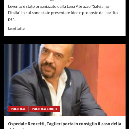
L'evento è stato organizzato dalla Lega Abruzzo “Salviamo
l'Italia" in cui sono state presentate idee e proposte del partito
per...
Leggi
Leggi tutto
di
più
su
Zennaro:
Carusi
sindaco
rappresenta
il
centrodestra
che
vuole
un
cambiamento
a
POLITICA
POLITICA CHIETI
Tortoreto
Ospedale Renzetti, Taglieri porta in consiglio il caso della