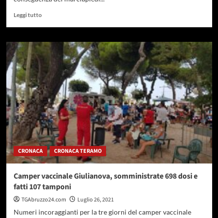
Leggi
Leggi tutto
di
più
su
Pescara,
messa
in
sicurezza
di
via
Celommi.
Sarà
istituita
la
“zona
CRONACA
CRONACA TERAMO
30”
Camper vaccinale Giulianova, somministrate 698 dosi e
fatti 107 tamponi
TGAbruzzo24.com
Luglio 26, 2021
Numeri incoraggianti per la tre giorni del camper vaccinale