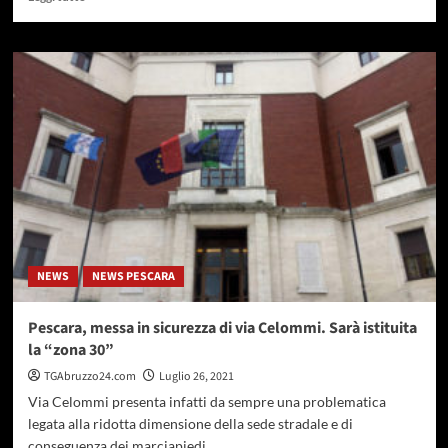
di
più
su
Parco
Mirò,
Febbo:
non
ci
sono
i
presupposti
per
essere
portato
NEWS
NEWS PESCARA
avanti
Pescara, messa in sicurezza di via Celommi. Sarà istituita
la “zona 30”
TGAbruzzo24.com
Luglio 26, 2021
Via Celommi presenta infatti da sempre una problematica
legata alla ridotta dimensione della sede stradale e di
conseguenza dei marciapiedi...