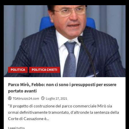
su
Ad
Atri
il
22°
Festival
Internazionale
“Duchi
d’Acquaviva”
POLITICA
POLITICA CHIETI
Parco Mirò, Febbo: non ci sono i presupposti per essere
portato avanti
TGAbruzzo24.com
Luglio 27, 2021
"Il progetto di costruzione del parco commerciale Mirò sia
ormai definitivamente tramontato, d'altronde la sentenza della
Corte di Cassazione è...
Leggi
Leggi tutto