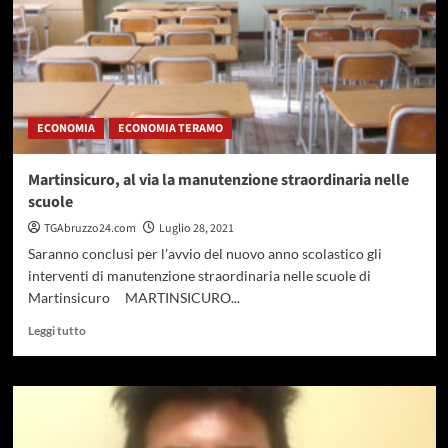
ECONOMIA
ECONOMIA TERAMO
Martinsicuro, al via la manutenzione straordinaria nelle
scuole
TGAbruzzo24.com
Luglio 28, 2021
Saranno conclusi per l’avvio del nuovo anno scolastico gli
interventi di manutenzione straordinaria nelle scuole di
Martinsicuro MARTINSICURO...
Leggi
Leggi tutto
di
più
su
Martinsicuro,
al
via