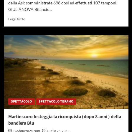
della Asl: somministrate 698 dosi ed effettuati 107 tamponi.
GIULIANOVA Bilancio...
Leggi
Leggi tutto
di
più
su
Camper
vaccinale
Giulianova,
somministrate
698
dosi
e
fatti
107
tamponi
SPETTACOLO
SPETTACOLO TERAMO
Martinscuro festeggia la riconquista (dopo 8 anni ) della
bandiera Blu
TGAbruzzo24.com
Luglio 26, 2021