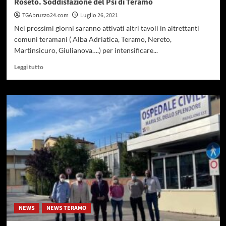
Roseto. Soddisfazione del Psi di Teramo
TGAbruzzo24.com
Luglio 26, 2021
Nei prossimi giorni saranno attivati altri tavoli in altrettanti
comuni teramani ( Alba Adriatica, Teramo, Nereto,
Martinsicuro, Giulianova….) per intensificare...
Leggi
Leggi tutto
di
più
su
Referendum
Eutanasia
Legale,
alta
partecipazione
a
Roseto.
Soddisfazione
del
Psi
di
NEWS
NEWS TERAMO
Teramo