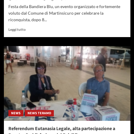
Festa della Bandiera Blu, un evento organizzato e fortemente
voluto dal Comune di Martinsicuro per celebrare la
riconquista, dopo 8...
Leggi
Leggi tutto
di
più
su
Martinscuro
festeggia
la
riconquista
(dopo
8
anni
)
della
bandiera
Blu
NEWS
NEWS TERAMO
Referendum Eutanasia Legale, alta partecipazione a