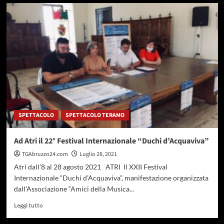
su
Atri,
discarica
Santa
Lucia.
Centorame
replica
a
De
Lauretis:
“Nessun
ampliamento
SPETTACOLO
SPETTACOLO TERAMO
è
stato
autorizzato”
Ad Atri il 22° Festival Internazionale “Duchi d’Acquaviva”
TGAbruzzo24.com
Luglio 28, 2021
Atri dall’8 al 28 agosto 2021 ATRI Il XXII Festival
Internazionale “Duchi d’Acquaviva”, manifestazione organizzata
dall’Associazione “Amici della Musica...
Leggi
Leggi tutto
di
più