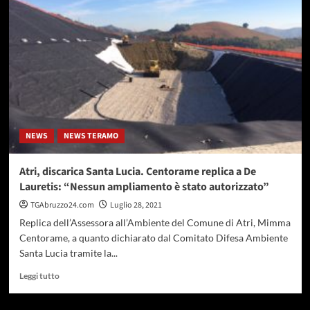
e
D’Annuntiis
fanno
passerella
in
Vibrata
evitando
il
confronto
con
NEWS
NEWS TERAMO
la
gente”:
l’attacco
Atri, discarica Santa Lucia. Centorame replica a De
del
Lauretis: “Nessun ampliamento è stato autorizzato”
Pd
Val
TGAbruzzo24.com
Luglio 28, 2021
Vibrata
Replica dell’Assessora all’Ambiente del Comune di Atri, Mimma
Centorame, a quanto dichiarato dal Comitato Difesa Ambiente
Santa Lucia tramite la...
Leggi
Leggi tutto
di
più