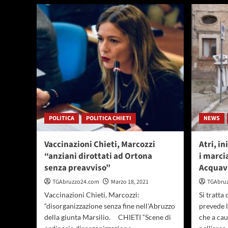
elettriche
per
i
parcheggi
blu
POLITICA
POLITICA CHIETI
NEWS
Vaccinazioni Chieti, Marcozzi
Atri, in
“anziani dirottati ad Ortona
i marci
senza preavviso”
Acquav
TGAbruzzo24.com
Marzo 18, 2021
TGAbru
Vaccinazioni Chieti, Marcozzi:
Si tratta 
“disorganizzazione senza fine nell'Abruzzo
prevede l
della giunta Marsilio. CHIETI “Scene di
che a cau