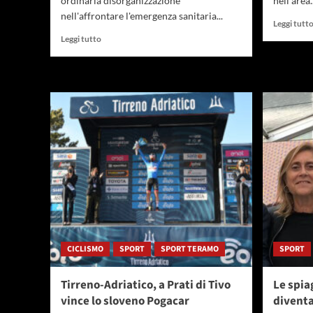
ordinaria disorganizzazione
nell'area..
nell'affrontare l'emergenza sanitaria...
Leggi tutt
Leggi
Leggi tutto
di
più
su
Vaccinazioni
Chieti,
Marcozzi
“anziani
dirottati
ad
Ortona
senza
preavviso”
CICLISMO
SPORT
SPORT TERAMO
SPORT
Tirreno-Adriatico, a Prati di Tivo
Le spia
vince lo sloveno Pogacar
diventa