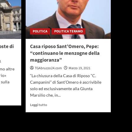
POLITICA
POLITICA TERAMO
oste di
Casa riposo Sant’Omero, Pepe:
“continuano le menzogne della
maggioranza”
1
TGAbruzzo24.com
Marzo 19, 2021
mo altre
torio»
“La chiusura della Casa di Riposo “C.
sulla
Campanini” di Sant’Omero è ascrivibile
solo ed esclusivamente alla Giunta
Marsilio che, in...
Leggi
Leggi tutto
di
più
su
Casa
riposo