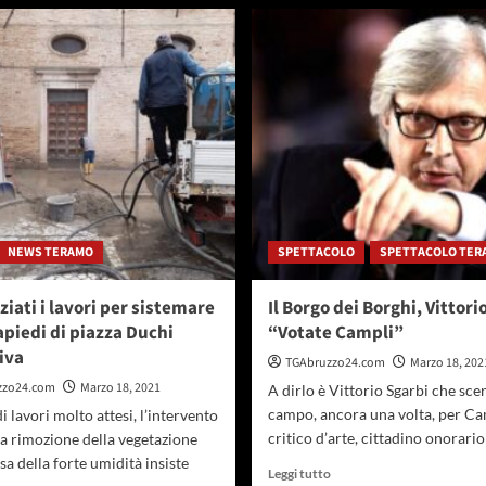
Incontro
proposte
Confindustria,
di
Zennaro:
Lega
“Spendere
Lanciano
bene
risorse
Recovery,
infrastrutture
saranno
spina
dorsale
rilancio
economico”
NEWS TERAMO
SPETTACOLO
SPETTACOLO TER
iziati i lavori per sistemare
Il Borgo dei Borghi, Vittori
apiedi di piazza Duchi
“Votate Campli”
iva
TGAbruzzo24.com
Marzo 18, 202
zzo24.com
Marzo 18, 2021
A dirlo è Vittorio Sgarbi che sce
campo, ancora una volta, per Cam
di lavori molto attesi, l’intervento
critico d’arte, cittadino onorario 
a rimozione della vegetazione
sa della forte umidità insiste
Leggi
Leggi tutto