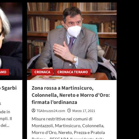
Sant’Omero,
Pepe:
“continuano
le
menzogne
della
maggioranza”
AMO
CRONACA
CRONACA TERAMO
o Sgarbi
Zona rossa a Martinsicuro,
Colonnella, Nereto e Morro d’Oro:
firmata l’ordinanza
1
TGAbruzzo24.com
Marzo 17, 2021
nde in
pli. Il
Misure restrittive nei comuni di
del...
Montazzoli, Martinsicuro, Colonnella,
Morro d’Oro, Nereto, Prezza e Pratola