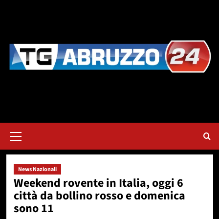
Vai
al
contenuto
Menu
principale
News Nazionali
Weekend rovente in Italia, oggi 6
città da bollino rosso e domenica
sono 11