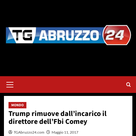
Vai
al
contenuto
Menu
principale
MONDO
Trump rimuove dall’incarico il
direttore dell’Fbi Comey
TGAbruzzo24.com
Maggio 11, 2017