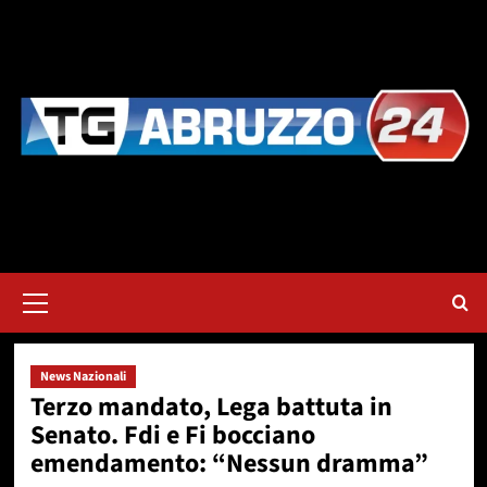
Vai
al
contenuto
Menu
principale
News Nazionali
Terzo mandato, Lega battuta in
Senato. Fdi e Fi bocciano
emendamento: “Nessun dramma”