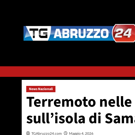
Vai
al
contenuto
News Nazionali
Terremoto nelle 
sull’isola di Sam
TGAbruzzo24.com
Maggio 4, 2026