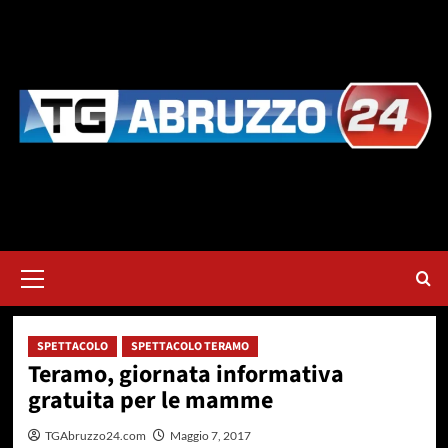
Vai
al
contenuto
Menu
principale
SPETTACOLO
SPETTACOLO TERAMO
Teramo, giornata informativa
gratuita per le mamme
TGAbruzzo24.com
Maggio 7, 2017