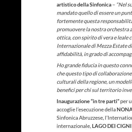
artistico della Sinfonica
–
“Nel su
mandato quello di essere un punto 
fortemente questa responsabilità 
promuovere la nostra orchestra al
ottica, con spirito di vera e leal
Internazionale di Mezza Estate di
affidabilità, in grado di accompag
Ho grande fiducia in questo connub
che questo tipo di collaborazione 
culturali della regione, un modello
benefici per chi sul territorio inve
Inaugurazione “in tre parti”
per u
accoglie l’esecuzione della
NONA
Sinfonica Abruzzese, l’Internation
internazionale,
LAGO DEI CIGNI