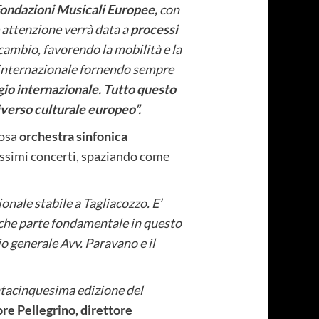
 Fondazioni Musicali Europee,
con
e attenzione verrà data a
processi
cambio, favorendo la mobilità e la
llo internazionale fornendo sempre
tigio internazionale. Tutto questo
iverso culturale europeo”.
iosa
orchestra sinfonica
issimi concerti, spaziando come
nale stabile a Tagliacozzo. E’
 che parte fondamentale in questo
io generale Avv. Paravano e il
ntacinquesima edizione del
ore Pellegrino, direttore