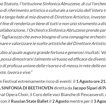
o Statuto, l’Istituzione Sinfonica Abruzzese, di cui l’orche
di riferimento artistico e culturale a servizio dell’intero 
e tengo fede al mio dovere di Direttore Artistico, investe
 fine di renderla un bene di tutti e non uno strumento a dis
e collaborazione, l’Orchestra Sinfonica Abruzzese prende par
 Tagliacozzo che aveva bisogno di una compagine orchestral
nare e valorizzare le scelte artistiche del Direttore Artisti
io al quale auguro grande fortuna e generosi risultati. Vorr
possa dimostrarsi talmente virtuoso ed efficace da diventar
 di proficua unione delle risorse e di messa in rete delle en
ste, lavora e vive.”
n Festival estremamente ricco di eventi: il
1 Agosto ore 21
 SINFONIA DI BEETHOVEN
diretta da
Jacopo Sipari di P
al Opera Choir, il Coro delle voci Bianche di Pescasseroli, e
con il
Russian State Ballet
il
2 Agosto
mentre per il
3 Ago