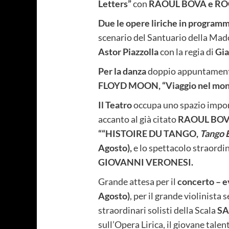
Letters”
con
RAOUL BOVA e R
Due le opere liriche in program
scenario del Santuario della Ma
Astor Piazzolla
con la regia di
Gi
Per la danza
doppio appuntamento 
FLOYD MOON, “Viaggio nel mon
Il Teatro
occupa uno spazio import
accanto al già citato
RAOUL BO
““HISTOIRE DU TANGO,
Tango E
Agosto),
e lo spettacolo straordi
GIOVANNI VERONESI.
Grande attesa per il
concerto – 
Agosto)
, per il grande violinista 
straordinari solisti della Scala
S
sull’Opera Lirica, il giovane tale