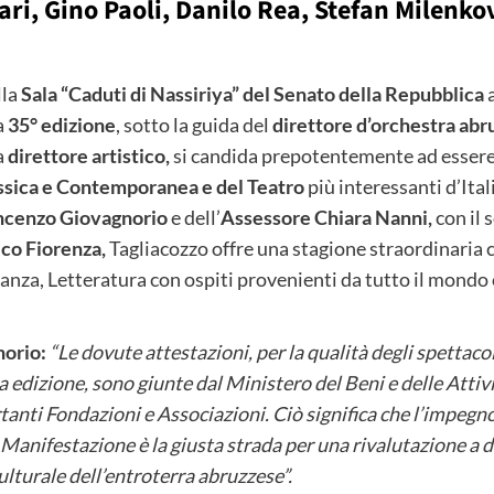
ri, Gino Paoli, Danilo Rea, Stefan Milenko
lla
Sala “Caduti di Nassiriya” del Senato della Repubblica
a
a
35° edizione
, sotto la guida del
direttore d’orchestra abr
a
direttore artistico,
si candida prepotentemente ad essere
lassica e Contemporanea
e del Teatro
più interessanti d’Itali
ncenzo Giovagnorio
e dell’
Assessore Chiara Nanni,
con il
ico Fiorenza,
Tagliacozzo
offre una stagione straordinaria 
Danza, Letteratura con ospiti provenienti da tutto il mondo
orio:
“Le dovute attestazioni, per la qualità degli spettac
 edizione, sono giunte dal Ministero del Beni e delle Attivi
tanti Fondazioni e Associazioni. Ciò significa che l’impeg
ifestazione è la giusta strada per una rivalutazione a dive
ulturale dell’entroterra abruzzese”.