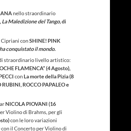
ICANA
nello straordinario
,
La Maledizione del Tango,
di
 Cipriani con
SHINE! PINK
e ha conquistato il mondo.
straordinario livello artistico:
OCHE FLAMENCA” (4 Agosto),
 PECCI
con
La morte della Pizia (8
 RUBINI, ROCCO PAPALEO e
car
NICOLA PIOVANI (16
er Violino di Brahms, per gli
sto)
con le loro variazioni
)
con il Concerto per Violino di