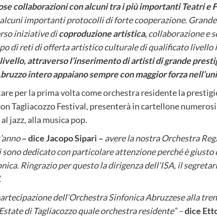
e collaborazioni con alcuni tra i più importanti Teatri e
ato alcuni importanti protocolli di forte cooperazione. Grand
rso iniziative di
coproduzione artistica,
collaborazione e s
po di reti di offerta artistico culturale di qualificato live
livello, attraverso l’inserimento di artisti di grande pres
Abruzzo intero appaiano sempre con maggior forza nell’un
itare per la prima volta come orchestra residente la prestig
on Tagliacozzo Festival, presenterà in cartellone numeros
al jazz, alla musica pop.
t’anno
– dice Jacopo Sipari –
avere la nostra Orchestra Regio
i sono dedicato con particolare attenzione perché è giusto
onica. Ringrazio per questo la dirigenza dell’ISA, il segretar
.
partecipazione dell’Orchestra Sinfonica Abruzzese alla tre
Estate di Tagliacozzo quale orchestra residente” –
dice Ett