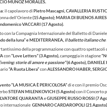
OCIO MUNOZ MORALES.
ma
: il capolavoro di
Pietro Mascagni, CAVALLERIA RUST
donna dell’Oriente
(15 Agosto);
MARIA DI BUENOS AIRES
andomenico VACCARI (17 Agosto)
.
con la Compagnia Internazionale del Balletto di Daniele
do della luna” e MEDITERRANEA,
Il balletto italiano ch
antissimo della programmazione con quattro spettacoli di 
VA
con
“Love Letters” (3 Agosto),
campeggia in stagione
“N
vening: storie di amore e passione”
(6 Agosto), DANIELE
nario
“A Ruota Libera”
con
ALESSANDRO HABER, SERGIO
evento “LA MUSICA È PERICOLOSA”
di e con il premio Os
serbo
STEFAN MILENKOVICH (5 Agosto)
con il Concerto p
ALVATORE QUARANTA
e
GIUSEPPE RUSSO ROSSI (7 Ago
nto internazionale
GENNARO CARDAROPOLI
(21 Agosto