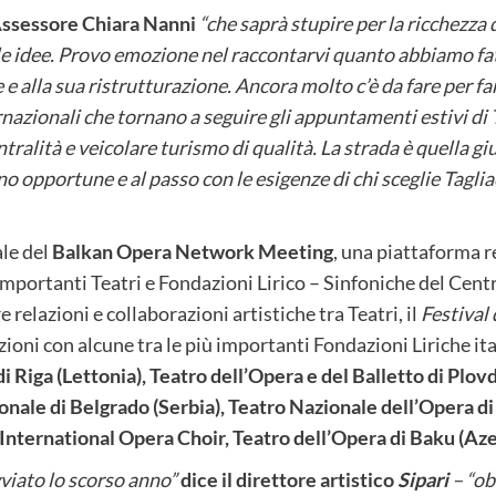
’Assessore Chiara Nanni
“che saprà stupire per la ricchezza
elle idee. Provo emozione nel raccontarvi quanto abbiamo fat
e alla sua ristrutturazione. Ancora molto c’è da fare per fa
nazionali che tornano a seguire gli appuntamenti estivi di T
ralità e veicolare turismo di qualità. La strada è quella giu
o opportune e al passo con le esigenze di chi sceglie Taglia
le del
Balkan Opera Network Meeting
, una piattaforma r
 importanti Teatri e Fondazioni Lirico – Sinfoniche del Cen
 relazioni e collaborazioni artistiche tra Teatri, il
Festival 
oni con alcune tra le più importanti Fondazioni Liriche ita
i Riga (Lettonia), Teatro dell’Opera e del Balletto di Plov
onale di Belgrado (Serbia), Teatro Nazionale dell’Opera di
International Opera Choir, Teatro dell’Opera di Baku (Azer
viato lo scorso anno”
dice il direttore artistico
Sipari
– “ob