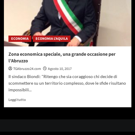
ECONOMIA
ECONOMIA L'AQUILA
Zona economica speciale, una grande occasione per
l’Abruzzo
TGAbruzzo24.com
Agosto 10, 2017
Il sindaco Biondi: "Ritengo che sia coraggioso chi decide di
scommettere su un territorio complesso, dove le sfide risultano
impossibili...
Leggi
Leggi tutto
di
più
su
Zona
economica
speciale,