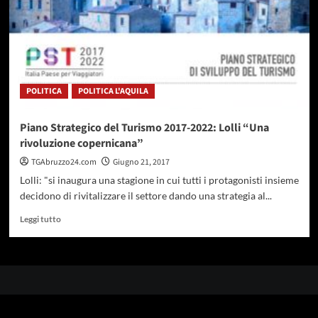
POLITICA
POLITICA L'AQUILA
Piano Strategico del Turismo 2017-2022: Lolli “Una
rivoluzione copernicana”
TGAbruzzo24.com
Giugno 21, 2017
Lolli: "si inaugura una stagione in cui tutti i protagonisti insieme
decidono di rivitalizzare il settore dando una strategia al...
Leggi
Leggi tutto
di
più
su
Piano
Strategico
del
Turismo