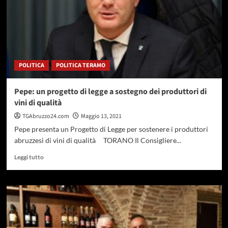
POLITICA
POLITICA TERAMO
Pepe: un progetto di legge a sostegno dei produttori di
vini di qualità
TGAbruzzo24.com
Maggio 13, 2021
Pepe presenta un Progetto di Legge per sostenere i produttori
abruzzesi di vini di qualità TORANO Il Consigliere...
Leggi
Leggi tutto
di
più
su
Pepe:
un
progetto
di