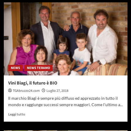
su
Controguerra,
torna
Vignaioli
in
Borgo:
tre
serate
da
non
perdere
NEWS
NEWS TERAMO
Vini Biagi, il futuro è BIO
TGAbruzzo24.com
Luglio 27, 2018
Il marchio Biagi è sempre più diffuso ed apprezzato in tutto il
mondo e raggiunge successi sempre maggiori. Come l’ultimo a...
Leggi
Leggi tutto
di
più
su