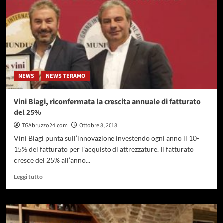
terra
di
eccellenze
enologiche”
NEWS
NEWS TERAMO
Vini Biagi, riconfermata la crescita annuale di fatturato
del 25%
TGAbruzzo24.com
Ottobre 8, 2018
Vini Biagi punta sull’innovazione investendo ogni anno il 10-
15% del fatturato per l’acquisto di attrezzature. Il fatturato
cresce del 25% all’anno...
Leggi
Leggi tutto
di
più
su
Vini
Biagi,