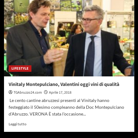
Vini
Biagi,
il
futuro
è
BIO
LIFESTYLE
Vinitaly Montepulciano, Valentini oggi vini di qualità
TGAbruzzo24.com
Aprile 17, 2018
Le cento cantine abruzzesi presenti al Vinitaly hanno
festeggiato il 50esimo compleanno della Doc Montepulciano
d'Abruzzo. VERONA È stata l’occasione...
Leggi
Leggi tutto
di
più