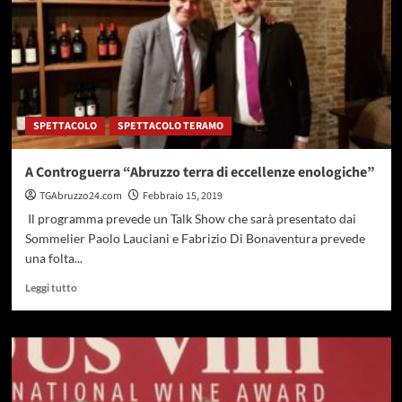
legge
a
sostegno
dei
produttori
di
vini
SPETTACOLO
SPETTACOLO TERAMO
di
qualità
A Controguerra “Abruzzo terra di eccellenze enologiche”
TGAbruzzo24.com
Febbraio 15, 2019
Il programma prevede un Talk Show che sarà presentato dai
Sommelier Paolo Lauciani e Fabrizio Di Bonaventura prevede
una folta...
Leggi
Leggi tutto
di
più
su
A
Controguerra
“Abruzzo