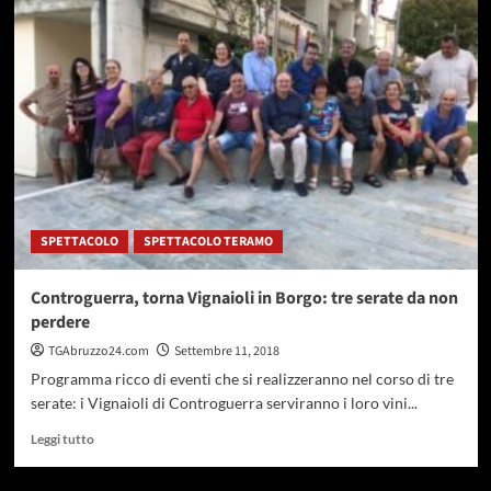
I
vini
abruzzesi
alla
conquista
del
mondo:
tre
giorni
di
iniziative
SPETTACOLO
SPETTACOLO TERAMO
Controguerra, torna Vignaioli in Borgo: tre serate da non
perdere
TGAbruzzo24.com
Settembre 11, 2018
Programma ricco di eventi che si realizzeranno nel corso di tre
serate: i Vignaioli di Controguerra serviranno i loro vini...
Leggi
Leggi tutto
di
più