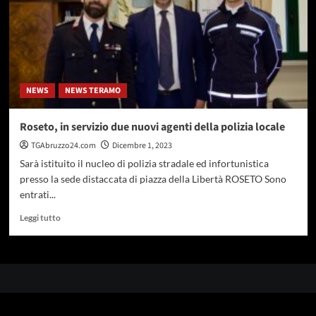
NEWS
NEWS TERAMO
Roseto, in servizio due nuovi agenti della polizia locale
TGAbruzzo24.com
Dicembre 1, 2023
Sarà istituito il nucleo di polizia stradale ed infortunistica
presso la sede distaccata di piazza della Libertà ROSETO Sono
entrati...
Leggi
Leggi tutto
di
più
su
Roseto,
in
servizio
due