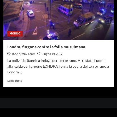
MONDO
Londra, furgone contro la folla musulmana
TGAbruzzo24.com
Giugno 19, 2017
La polizia britannica indaga per terrorismo. Arrestato l’uomo
alla guida del furgone LONDRA Torna la paura del terrorismo a
Londra....
Leggi
Leggi tutto
di
più
su
Londra,
furgone
contro
la