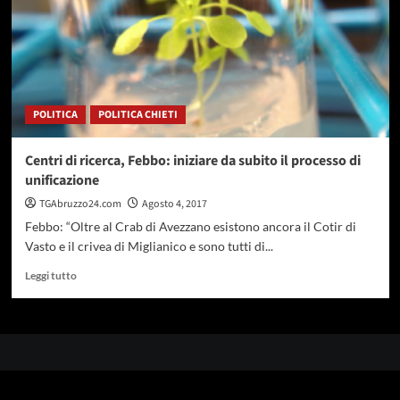
POLITICA
POLITICA CHIETI
Centri di ricerca, Febbo: iniziare da subito il processo di
unificazione
TGAbruzzo24.com
Agosto 4, 2017
Febbo: “Oltre al Crab di Avezzano esistono ancora il Cotir di
Vasto e il crivea di Miglianico e sono tutti di...
Leggi
Leggi tutto
di
più
su
Centri
di
ricerca,
Febbo: