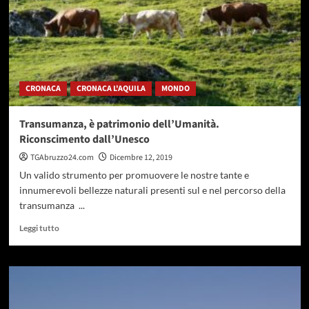
CRONACA
CRONACA L'AQUILA
MONDO
Transumanza, è patrimonio dell’Umanità.
Riconscimento dall’Unesco
TGAbruzzo24.com
Dicembre 12, 2019
Un valido strumento per promuovere le nostre tante e
innumerevoli bellezze naturali presenti sul e nel percorso della
transumanza ...
Leggi
Leggi tutto
di
più
su
Transumanza,
è
patrimonio