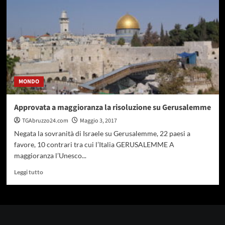
dell’Umanità.
Riconscimento
dall’Unesco
MONDO
Approvata a maggioranza la risoluzione su Gerusalemme
TGAbruzzo24.com
Maggio 3, 2017
Negata la sovranità di Israele su Gerusalemme, 22 paesi a
favore, 10 contrari tra cui l’Italia GERUSALEMME A
maggioranza l’Unesco...
Leggi
Leggi tutto
di
più
su
Approvata
a