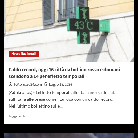
piscina,
75
vittime
dal
2022
in
Italia:
i
consigli
News Nazionali
per
prevenire
gli
Caldo record, oggi 16 città da bollino rosso e domani
incidenti
scendono a 14 per effetto temporali
TGAbruzzo24.com
Luglio 18, 2026
(Adnkronos) - L'effetto temporali allenta la morsa dell'afa
sull'Italia alle prese come l'Europa con un caldo record.
Nell'ultimo bollettino sulle...
Leggi
Leggi tutto
di
più
su