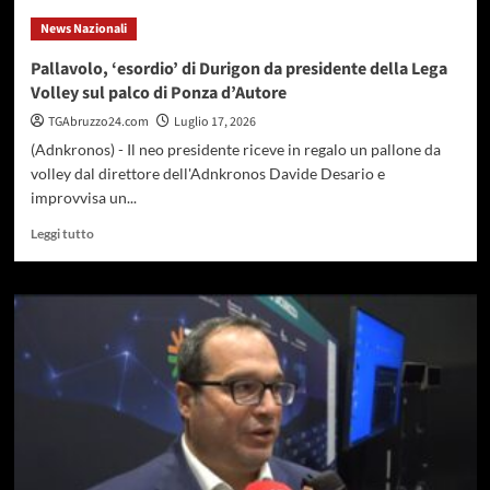
Maltempo
News Nazionali
insiste
sul
Pallavolo, ‘esordio’ di Durigon da presidente della Lega
Nord,
Volley sul palco di Ponza d’Autore
scatta
allerta
TGAbruzzo24.com
Luglio 17, 2026
gialla
(Adnkronos) - Il neo presidente riceve in regalo un pallone da
per
volley dal direttore dell'Adnkronos Davide Desario e
temporali
improvvisa un...
in
4
Leggi
Leggi tutto
regioni
di
più
su
Pallavolo,
‘esordio’
di
Durigon
da
presidente
della
Lega
Volley