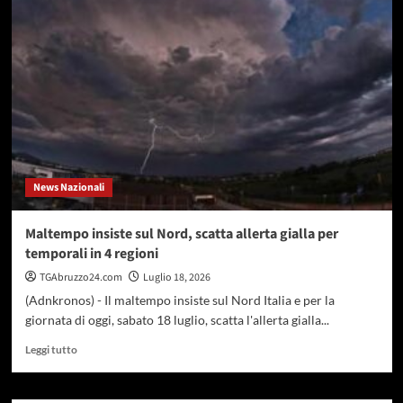
Caldo
record,
oggi
16
città
da
bollino
rosso
e
domani
scendono
News Nazionali
a
14
per
Maltempo insiste sul Nord, scatta allerta gialla per
effetto
temporali in 4 regioni
temporali
TGAbruzzo24.com
Luglio 18, 2026
(Adnkronos) - Il maltempo insiste sul Nord Italia e per la
giornata di oggi, sabato 18 luglio, scatta l'allerta gialla...
Leggi
Leggi tutto
di
più
su