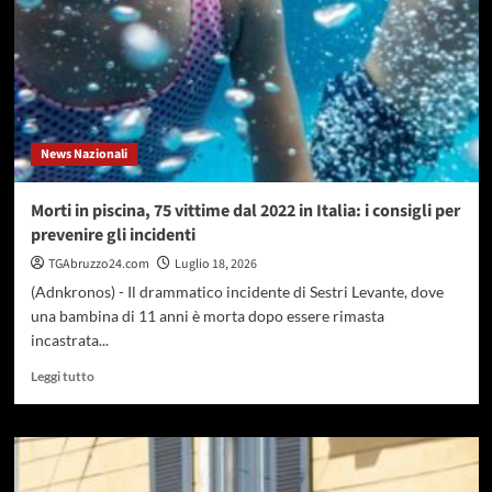
fa
sudare
troppo,
nuove
speranze
per
l’iperidrosi
News Nazionali
Morti in piscina, 75 vittime dal 2022 in Italia: i consigli per
prevenire gli incidenti
TGAbruzzo24.com
Luglio 18, 2026
(Adnkronos) - Il drammatico incidente di Sestri Levante, dove
una bambina di 11 anni è morta dopo essere rimasta
incastrata...
Leggi
Leggi tutto
di
più
su
Morti
in