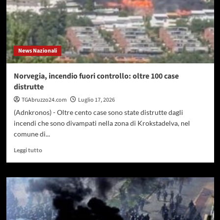
all’intervallo
durerà
‘solo’
17
minuti
News Nazionali
Norvegia, incendio fuori controllo: oltre 100 case
distrutte
TGAbruzzo24.com
Luglio 17, 2026
(Adnkronos) - Oltre cento case sono state distrutte dagli
incendi che sono divampati nella zona di Krokstadelva, nel
comune di...
Leggi
Leggi tutto
di
più
su
Norvegia,
incendio
fuori
controllo: