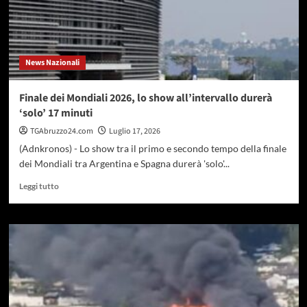
caldo
estremo
tra
le
News Nazionali
ipotesi
sui
decessi
Finale dei Mondiali 2026, lo show all’intervallo durerà
‘solo’ 17 minuti
TGAbruzzo24.com
Luglio 17, 2026
(Adnkronos) - Lo show tra il primo e secondo tempo della finale
dei Mondiali tra Argentina e Spagna durerà 'solo'...
Leggi
Leggi tutto
di
più
su
Finale
dei
Mondiali
2026,
lo
show