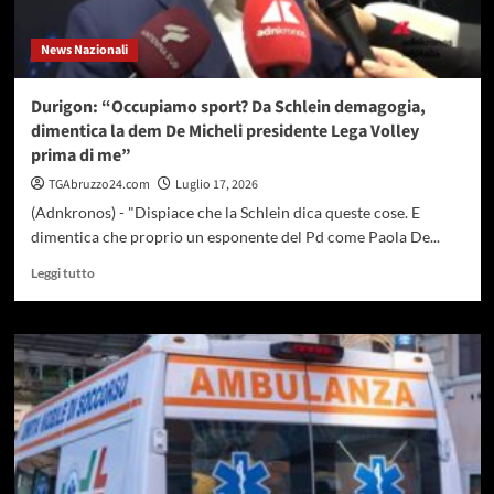
sul
palco
News Nazionali
di
Ponza
d’Autore
Durigon: “Occupiamo sport? Da Schlein demagogia,
dimentica la dem De Micheli presidente Lega Volley
prima di me”
TGAbruzzo24.com
Luglio 17, 2026
(Adnkronos) - "Dispiace che la Schlein dica queste cose. E
dimentica che proprio un esponente del Pd come Paola De...
Leggi
Leggi tutto
di
più
su
Durigon:
“Occupiamo
sport?
Da
Schlein
demagogia,
dimentica