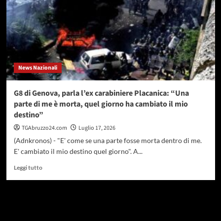
oltre
100
case
distrutte
News Nazionali
G8 di Genova, parla l’ex carabiniere Placanica: “Una
parte di me è morta, quel giorno ha cambiato il mio
destino”
TGAbruzzo24.com
Luglio 17, 2026
(Adnkronos) - "E' come se una parte fosse morta dentro di me.
E' cambiato il mio destino quel giorno". A...
Leggi
Leggi tutto
di
più
su
G8
Paginazione
di