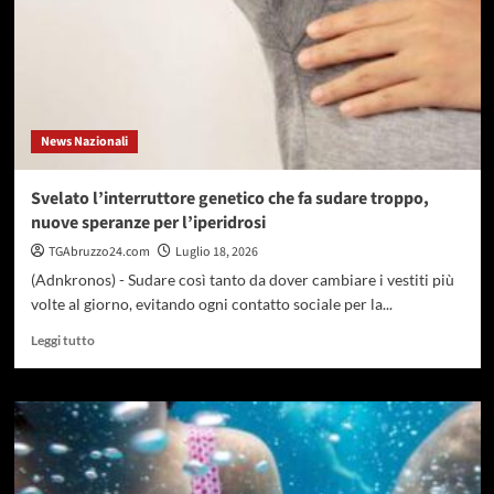
News Nazionali
Svelato l’interruttore genetico che fa sudare troppo,
nuove speranze per l’iperidrosi
TGAbruzzo24.com
Luglio 18, 2026
(Adnkronos) - Sudare così tanto da dover cambiare i vestiti più
volte al giorno, evitando ogni contatto sociale per la...
Leggi
Leggi tutto
di
più
su
Svelato
l’interruttore
genetico
che