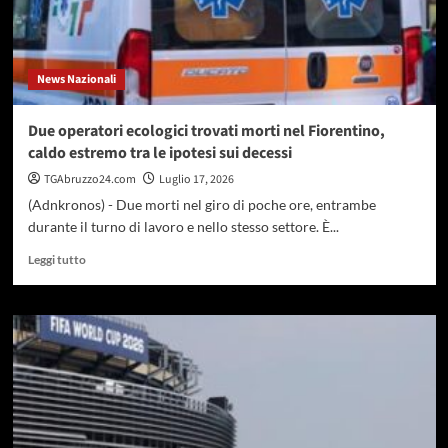
la
dem
De
Micheli
News Nazionali
presidente
Lega
Volley
Due operatori ecologici trovati morti nel Fiorentino,
prima
caldo estremo tra le ipotesi sui decessi
di
me”
TGAbruzzo24.com
Luglio 17, 2026
(Adnkronos) - Due morti nel giro di poche ore, entrambe
durante il turno di lavoro e nello stesso settore. È...
Leggi
Leggi tutto
di
più
su
Due
operatori
ecologici
trovati
morti
nel
Fiorentino,