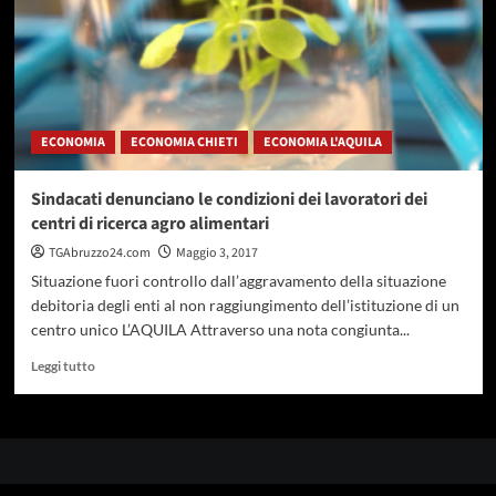
ECONOMIA
ECONOMIA CHIETI
ECONOMIA L'AQUILA
Sindacati denunciano le condizioni dei lavoratori dei
centri di ricerca agro alimentari
TGAbruzzo24.com
Maggio 3, 2017
Situazione fuori controllo dall’aggravamento della situazione
debitoria degli enti al non raggiungimento dell’istituzione di un
centro unico L’AQUILA Attraverso una nota congiunta...
Leggi
Leggi tutto
di
più
su
Sindacati
denunciano
le