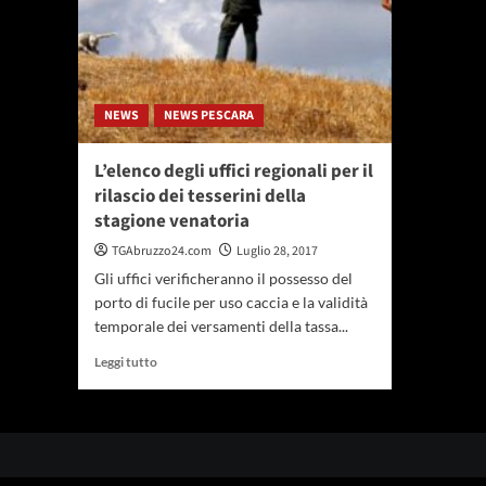
NEWS
NEWS PESCARA
L’elenco degli uffici regionali per il
rilascio dei tesserini della
stagione venatoria
TGAbruzzo24.com
Luglio 28, 2017
Gli uffici verificheranno il possesso del
porto di fucile per uso caccia e la validità
temporale dei versamenti della tassa...
Leggi
Leggi tutto
di
più
su
L’elenco
degli
uffici