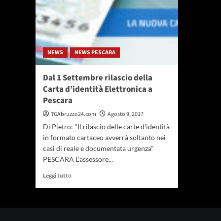
NEWS
NEWS PESCARA
Dal 1 Settembre rilascio della
Carta d’identità Elettronica a
Pescara
TGAbruzzo24.com
Agosto 9, 2017
Di Pietro: "Il rilascio delle carte d'identità
in formato cartaceo avverrà soltanto nei
casi di reale e documentata urgenza"
PESCARA L’assessore...
Leggi
Leggi tutto
di
più
su
Dal
1