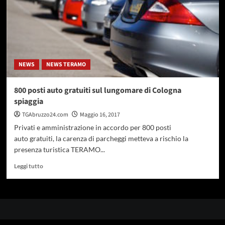
NEWS
NEWS TERAMO
800 posti auto gratuiti sul lungomare di Cologna
spiaggia
TGAbruzzo24.com
Maggio 16, 2017
Privati e amministrazione in accordo per 800 posti
auto gratuiti, la carenza di parcheggi metteva a rischio la
presenza turistica TERAMO...
Leggi
Leggi tutto
di
più
su
800
posti
auto