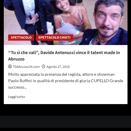
SPETTACOLO
SPETTACOLO CHIETI
“Tu sì che vali”, Davide Antenucci vince il talent made in
Abruzzo
TGAbruzzo24.com
Agosto 27, 2018
Molto apprezzata la presenza del regista, attore e showman
Paolo Ruffini in qualità di presidente di giuria CUPELLO Grande
successo...
Leggi
Leggi tutto
di
più
su
“Tu
sì
che