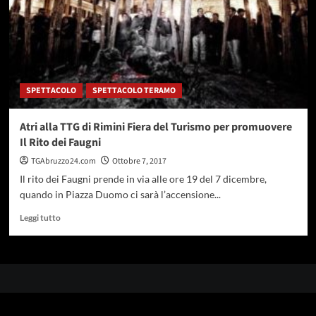
SPETTACOLO
SPETTACOLO TERAMO
Atri alla TTG di Rimini Fiera del Turismo per promuovere
Il Rito dei Faugni
TGAbruzzo24.com
Ottobre 7, 2017
Il rito dei Faugni prende in via alle ore 19 del 7 dicembre,
quando in Piazza Duomo ci sarà l’accensione...
Leggi
Leggi tutto
di
più
su
Atri
alla
TTG
di