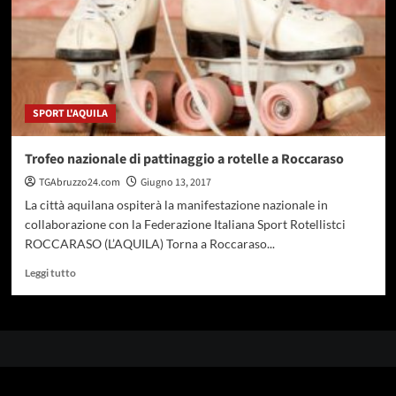
SPORT L'AQUILA
Trofeo nazionale di pattinaggio a rotelle a Roccaraso
TGAbruzzo24.com
Giugno 13, 2017
La città aquilana ospiterà la manifestazione nazionale in
collaborazione con la Federazione Italiana Sport Rotellistci
ROCCARASO (L’AQUILA) Torna a Roccaraso...
Leggi
Leggi tutto
di
più
su
Trofeo
nazionale
di
pattinaggio