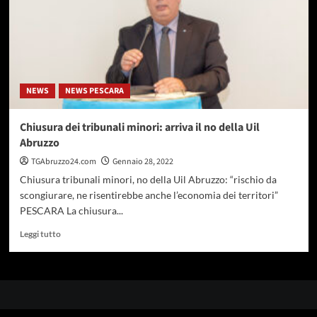
NEWS
NEWS PESCARA
Chiusura dei tribunali minori: arriva il no della Uil
Abruzzo
TGAbruzzo24.com
Gennaio 28, 2022
Chiusura tribunali minori, no della Uil Abruzzo: “rischio da
scongiurare, ne risentirebbe anche l’economia dei territori”
PESCARA La chiusura...
Leggi
Leggi tutto
di
più
su
Chiusura
dei
tribunali