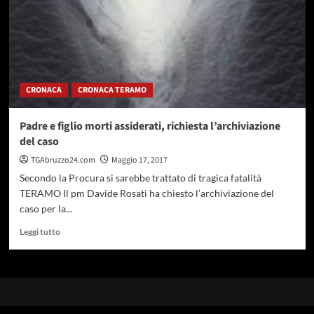
CRONACA
CRONACA TERAMO
Padre e figlio morti assiderati, richiesta l’archiviazione
del caso
TGAbruzzo24.com
Maggio 17, 2017
Secondo la Procura si sarebbe trattato di tragica fatalità
TERAMO Il pm Davide Rosati ha chiesto l’archiviazione del
caso per la...
Leggi
Leggi tutto
di
più
su
Padre
e
figlio