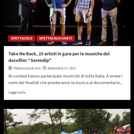
SPETTACOLO
SPETTACOLO CHIETI
Take Me Back, 25 artisti in gara per le musiche del
docufilm “Serendip”
TGAbruzzo24.com
Settembre 27, 2017
Al contest hanno partecipato musicisti di tutta Italia. A breve i
nomi dei finalisti che presteranno la musica al documentario...
Leggi
Leggi tutto
di
più
su
Take
Me
Back,
25