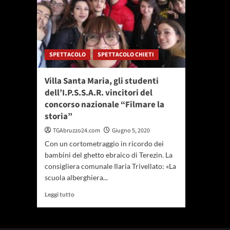
SPETTACOLO
SPETTACOLO CHIETI
Villa Santa Maria, gli studenti
dell’I.P.S.S.A.R. vincitori del
concorso nazionale “Filmare la
storia”
TGAbruzzo24.com
Giugno 5, 2020
Con un cortometraggio in ricordo dei
bambini del ghetto ebraico di Terezin. La
consigliera comunale Ilaria Trivellato: «La
scuola alberghiera...
Leggi
Leggi tutto
di
più
su