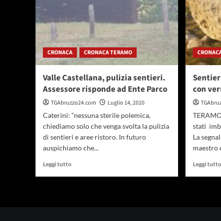
CRONACA
CRONACA TERAMO
CRONAC
Valle Castellana, pulizia sentieri.
Sentier
Assessore risponde ad Ente Parco
con ver
TGAbruzzo24.com
Luglio 14, 2020
TGAbru
Caterini: “nessuna sterile polemica,
TERAMO I
chiediamo solo che venga svolta la pulizia
stati imb
di sentieri e aree ristoro. In futuro
La segnal
auspichiamo che...
maestro d
Leggi
Leggi tutto
Leggi tutt
di
più
su
Valle
Castellana,
pulizia