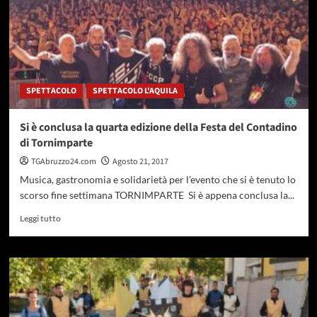
SPETTACOLO
SPETTACOLO L'AQUILA
Si è conclusa la quarta edizione della Festa del Contadino
di Tornimparte
TGAbruzzo24.com
Agosto 21, 2017
Musica, gastronomia e solidarietà per l’evento che si è tenuto lo
scorso fine settimana TORNIMPARTE Si è appena conclusa la...
Leggi
Leggi tutto
di
più
su
Si
è
conclusa
la