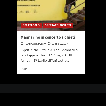
SPETTACOLO
SPETTACOLO CHIETI
Mannarino in concerto a Chieti
TGAbruzzo24.com
Luglio 5, 2017
“Apriti cielo” il tour 2017 di Mannarino
farà tappa a Chieti il 19 Luglio CHIETI
Arriva il 19 Luglio all’Anfiteatro...
Leggi
Leggi tutto
di
più
su
Mannarino
in
concerto
a
Chieti