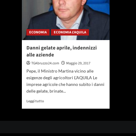
ECONOMIA
ECONOMIA L'AQUILA
Danni gelate aprile, indennizzi
alle aziende
TGAbruzzo24.com
Maggio 29, 2017
Pepe, il Ministro Martina vicino alle
esigenze degli agricoltori L’AQUILA Le
imprese agricole che hanno subito i danni
delle gelate, brinate...
Leggi
Leggi tutto
di
più
su
Danni
gelate
aprile,