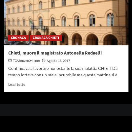
CRONACA
CRONACA CHIETI
Chieti, muore il magistrato Antonella Redaelli
TGAbruzzo24.com
Agosto 16, 2017
Continuava a lavorare nonostante la sua malattia CHIETI Da
tempo lottava con un male incurabile ma questa mattina si è...
Leggi
Leggi tutto
di
più
su
Chieti,
muore
il
magistrato
Antonella